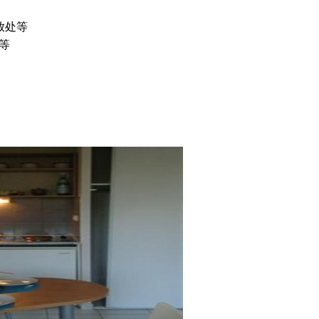
放处等
等