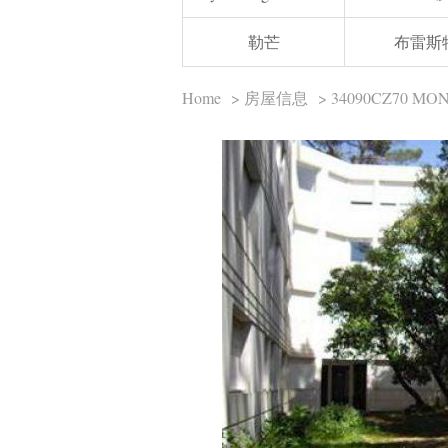
勒芒
布雷斯
Home
>
房屋信息
> 34090CZ70 