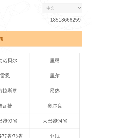
18518666259
闻
勒诺贝尔
里昂
雷恩
里尔
特拉斯堡
昂热
普瓦捷
奥尔良
巴黎93省
大巴黎94省
77省/78省
亚眠