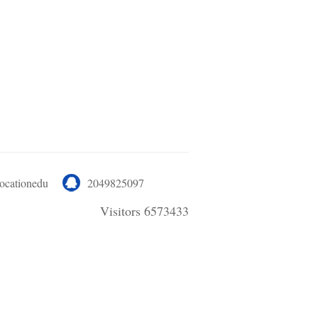
locationedu
2049825097
Visitors 6573433