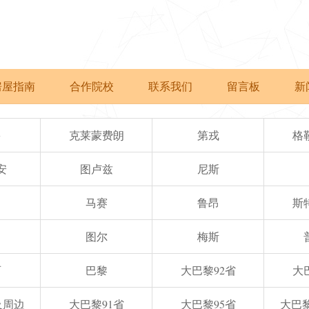
房屋指南
合作院校
联系我们
留言板
新
多
克莱蒙费朗
第戎
格
安
图卢兹
尼斯
马赛
鲁昂
斯
图尔
梅斯
西
巴黎
大巴黎92省
大
e及周边
大巴黎91省
大巴黎95省
大巴黎