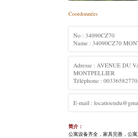
Coordonnées
No : 34090CZ70
Name : 34090CZ70 M
Adresse : AVENUE DU
MONTPELLIER
Téléphone : 00336582770
E-mail : locatioendu@gma
简介：
公寓设备齐全，家具完善，公寓