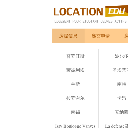
房屋信息
递交申请
普罗旺斯
波尔
蒙彼利埃
圣埃蒂
兰斯
南特
拉罗谢尔
卡昂
南锡
安纳
Issy Boulogne Vanves
La defens