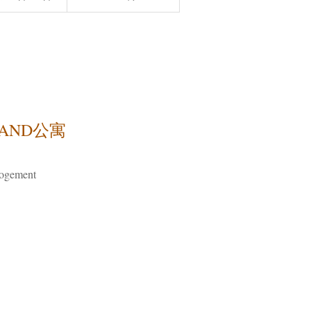
RAND公寓
ogement