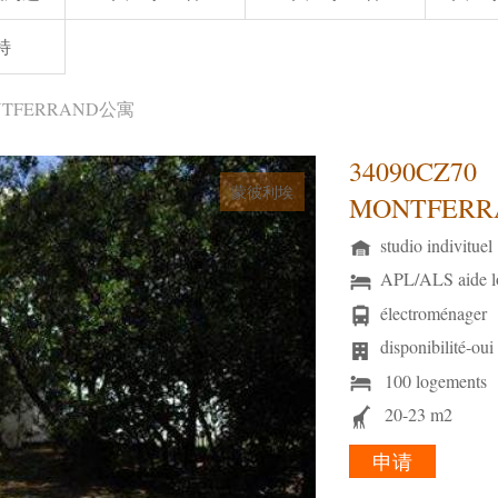
特
MONTFERRAND公寓
34090CZ70
蒙彼利埃
MONTFER
studio indivituel
APL/ALS aide l
électroménager
disponibilité-oui
100 logements
20-23 m2