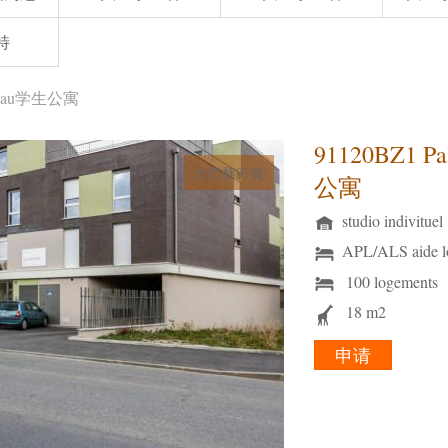
特
aiseau学生公寓
91120BZ1 P
大巴黎91省
公寓
studio indivituel
APL/ALS aide l
100 logements
18 m2