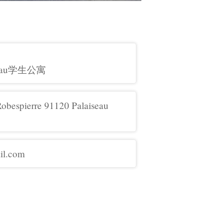
iseau学生公寓
Robespierre 91120 Palaiseau
il.com