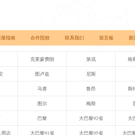
房屋指南
合作院校
联系我们
留言板
新
多
克莱蒙费朗
第戎
格
安
图卢兹
尼斯
马赛
鲁昂
斯
图尔
梅斯
西
巴黎
大巴黎92省
大
e及周边
大巴黎91省
大巴黎95省
大巴黎