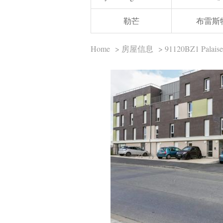
勒芒
布雷斯
Home
>
房屋信息
> 91120BZ1 Pal