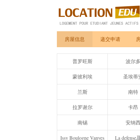
房屋信息
递交申请
普罗旺斯
波尔
蒙彼利埃
圣埃蒂
兰斯
南特
拉罗谢尔
卡昂
南锡
安纳
Issy Boulogne Vanves
La defens