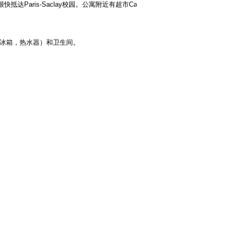
很快抵达
Paris-Saclay
校园。公寓附近有超市
Carrefour City, Coccinelle
等
,
体育
冰箱，热水器）和卫生间。