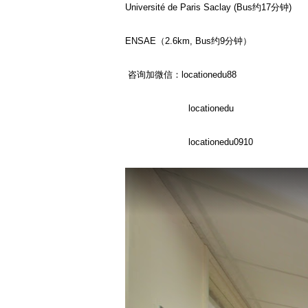
Université de Paris Saclay (Bus
约
17
分钟
)
ENSAE
（
2.6km, Bus
约
9
分钟）
咨询加微信：
locationedu88
locationedu
locationedu0910