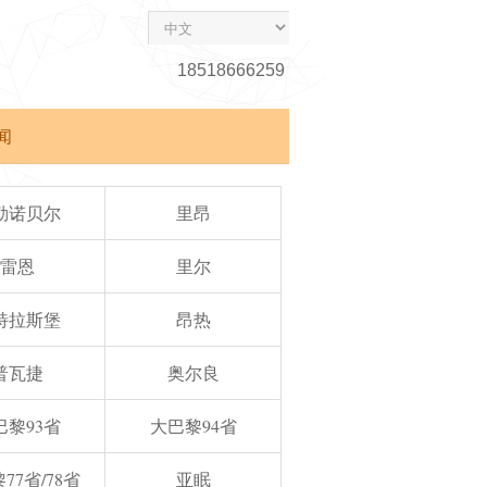
18518666259
闻
勒诺贝尔
里昂
雷恩
里尔
特拉斯堡
昂热
普瓦捷
奥尔良
巴黎93省
大巴黎94省
77省/78省
亚眠