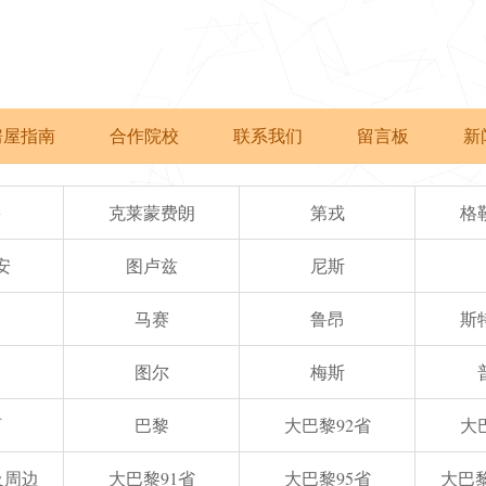
房屋指南
合作院校
联系我们
留言板
新
多
克莱蒙费朗
第戎
格
安
图卢兹
尼斯
马赛
鲁昂
斯
图尔
梅斯
西
巴黎
大巴黎92省
大
e及周边
大巴黎91省
大巴黎95省
大巴黎