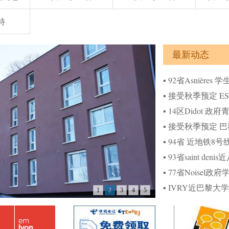
特
最新动态
▪
92省Asnières 
▪
接受秋季预定 E
▪
14区Didot 政
▪
接受秋季预定 巴
▪
94省 近地铁8号线l
▪
93省saint de
▪
77省Noisel政
▪
IVRY近巴黎大学
1
2
3
4
5