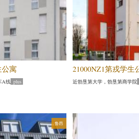
生公寓
21000NZ1第戎学生
车A线
plus
近勃垦第大学，勃垦第商学院
鲁昂