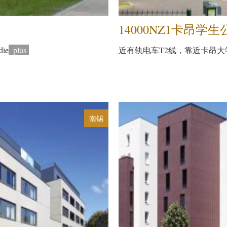
14000NZ1卡昂学生
die
plus
近有轨电车T2线，靠近卡昂大学，
南锡