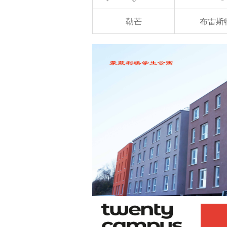
勒芒
布雷斯