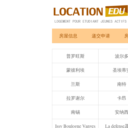
房屋信息
递交申请
普罗旺斯
波尔
蒙彼利埃
圣埃蒂
兰斯
南特
拉罗谢尔
卡昂
南锡
安纳
Issy Boulogne Vanves
La defens