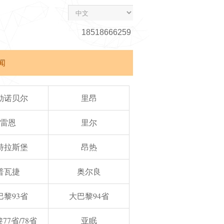
18518666259
闻
勒诺贝尔
里昂
雷恩
里尔
特拉斯堡
昂热
普瓦捷
奥尔良
巴黎93省
大巴黎94省
77省/78省
亚眠