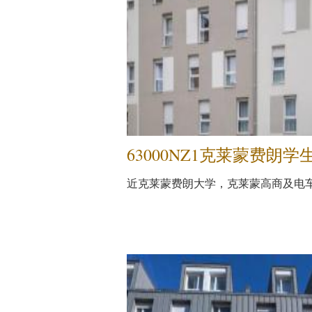
63000NZ1克莱蒙费朗学
近克莱蒙费朗大学，克莱蒙高商及电