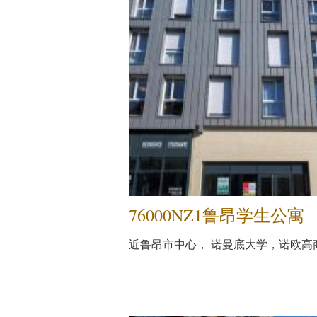
76000NZ1鲁昂学生公寓
近鲁昂市中心， 诺曼底大学，诺欧高